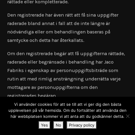
rättade eller kompletterade.
Den registrerade har även rätt att få sina uppgifter
raderade bland annat i fall att de inte längre är
nödvändiga eller om behandlingen baseras på
samtycke och detta har återkallats.
Om den registrerade begär att få uppgifterna rättade,
raderade eller begränsade i behandling har Jaco
Fabriks i egenskap av personuppgiftsbiträde som
rutin att med rimlig ansträngning underrätta varje
mottagare av personuppgifterna om den
registrerades begäran.
Vi använder cookies för att se till att vi ger dig den bästa
3.3 Rätt att invända
upplevelsen på vår hemsida. Om du fortsätter att använda den
här webbplatsen kommer vi att anta att du godkänner detta.
Den registrerade har rätt att när som helst invända
Yes
No
Privacy policy
mot behandling av dennes personuppgifter om den